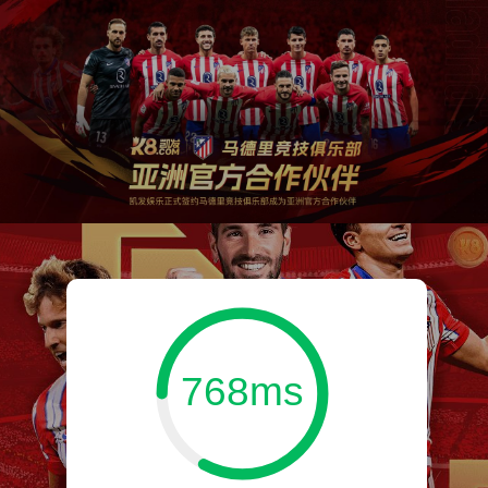
768ms